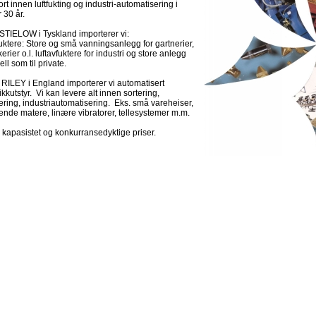
rt innen luftfukting og industri-automatisering i
 30 år.
STIELOW i Tyskland importerer vi:
fuktere: Store og små vanningsanlegg for gartnerier,
kerier o.l. luftavfuktere for industri og store anlegg
ell som til private.
RILEY i England importerer vi automatisert
ikkutstyr. Vi kan levere alt innen sortering,
ering, industriautomatisering. Eks. små vareheiser,
ende matere, linære vibratorer, tellesystemer m.m.
 kapasistet og konkurransedyktige priser.