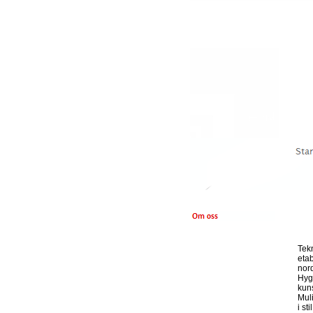
Tek
etab
nor
Hygr
kuns
Muli
i st