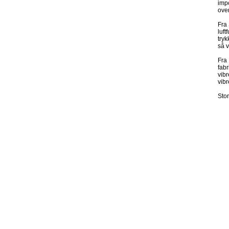
impo
over
Fra 
luft
tryk
så v
Fra 
fabr
vibr
vibr
Stor