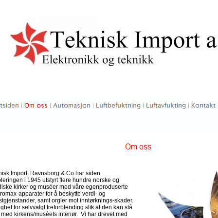
nisk Import, Ravnsborg & Co har siden
leringen i 1945 utstyrt flere hundre norske og
diske kirker og muséer med våre egenproduserte
omax-apparater for å beskytte verdi- og
tgjenstander, samt orgler mot inntørknings-skader.
ghet for selvvalgt treforblending slik at den kan stå
il med kirkens/musèets interiør. Vi har drevet med